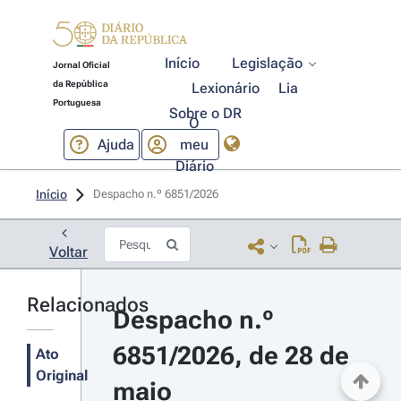
Início
Legislação
Jornal Oficial
da República
Lexionário
Lia
Portuguesa
Sobre o DR
O
Ajuda
meu
Diário
Início
Despacho n.º 6851/2026 
Voltar
Relacionados
Despacho n.º 
6851/2026, de 28 de 
Ato
Original
maio