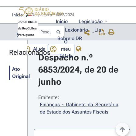
Início
Despacho n.º 6853/2024 
Início
Legislação
Jornal Oficial
da República
Lexionário
Lia
Voltar
Portuguesa
Sobre o DR
O
Ajuda
meu
Relacionados
Despacho n.º 
Diário
6853/2024, de 20 de 
Ato
Original
junho
Emitente:
Finanças - Gabinete da Secretária 
de Estado dos Assuntos Fiscais