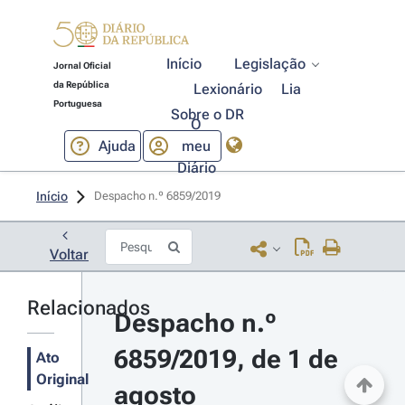
Início
Legislação
Jornal Oficial
da República
Lexionário
Lia
Portuguesa
Sobre o DR
O
Ajuda
meu
Diário
Início
Despacho n.º 6859/2019 
Voltar
Relacionados
Despacho n.º 
6859/2019, de 1 de 
Ato
Original
agosto