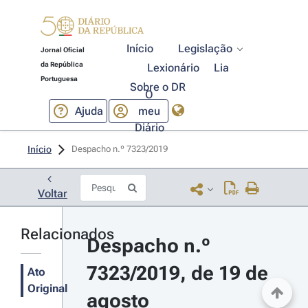
Início
Legislação
Jornal Oficial
da República
Lexionário
Lia
Portuguesa
Sobre o DR
O
Ajuda
meu
Diário
Início
Despacho n.º 7323/2019 
Voltar
Relacionados
Despacho n.º 
7323/2019, de 19 de 
Ato
Original
agosto