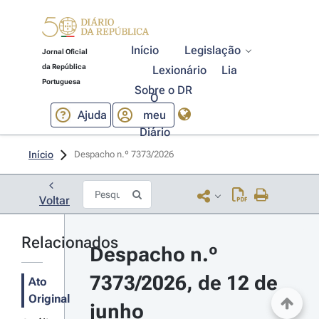
Início
Legislação
Jornal Oficial
da República
Lexionário
Lia
Portuguesa
Sobre o DR
O
Ajuda
meu
Diário
Início
Despacho n.º 7373/2026 
Voltar
Relacionados
Despacho n.º 
7373/2026, de 12 de 
Ato
Original
junho