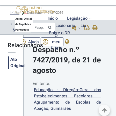
Início
Despacho n.º 7427/2019 
Início
Legislação
Jornal Oficial
da República
Lexionário
Lia
Voltar
Portuguesa
Sobre o DR
O
Ajuda
meu
Relacionados
Despacho n.º 
Diário
7427/2019, de 21 de 
Ato
Original
agosto
Emitente:
Educação - Direção-Geral dos 
Estabelecimentos Escolares - 
Agrupamento de Escolas de 
Abação, Guimarães