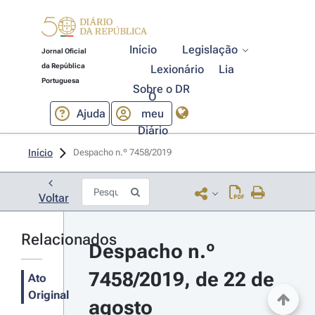
Início
Legislação
Jornal Oficial
da República
Lexionário
Lia
Portuguesa
Sobre o DR
O
Ajuda
meu
Diário
Início
Despacho n.º 7458/2019 
Voltar
Relacionados
Despacho n.º 
7458/2019, de 22 de 
Ato
Original
agosto