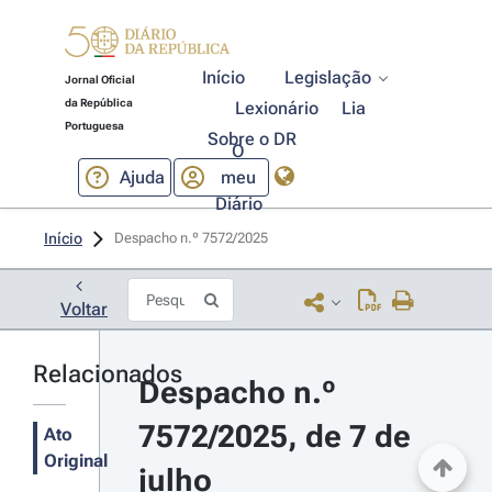
Início
Legislação
Jornal Oficial
da República
Lexionário
Lia
Portuguesa
Sobre o DR
O
Ajuda
meu
Diário
Início
Despacho n.º 7572/2025 
Voltar
Relacionados
Despacho n.º 
7572/2025, de 7 de 
Ato
Original
julho