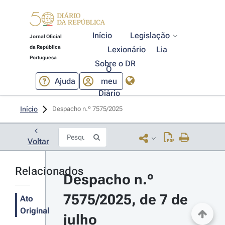
Início
Legislação
Jornal Oficial
da República
Lexionário
Lia
Portuguesa
Sobre o DR
O
Ajuda
meu
Diário
Início
Despacho n.º 7575/2025 
Voltar
Relacionados
Despacho n.º 
7575/2025, de 7 de 
Ato
Original
julho