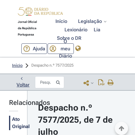
Início
Legislação
Jornal Oficial
da República
Lexionário
Lia
Portuguesa
Sobre o DR
O
Ajuda
meu
Diário
Início
Despacho n.º 7577/2025 
Voltar
Relacionados
Despacho n.º 
7577/2025, de 7 de 
Ato
Original
julho