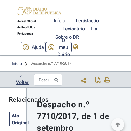
Início
Legislação
Jornal Oficial
da República
Lexionário
Lia
Portuguesa
Sobre o DR
O
Ajuda
meu
Diário
Início
Despacho n.º 7710/2017 
Voltar
Relacionados
Despacho n.º 
7710/2017, de 1 de 
Ato
Original
setembro