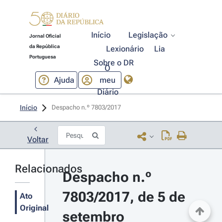
Início
Legislação
Jornal Oficial
da República
Lexionário
Lia
Portuguesa
Sobre o DR
O
Ajuda
meu
Diário
Início
Despacho n.º 7803/2017 
Voltar
Relacionados
Despacho n.º 
7803/2017, de 5 de 
Ato
Original
setembro