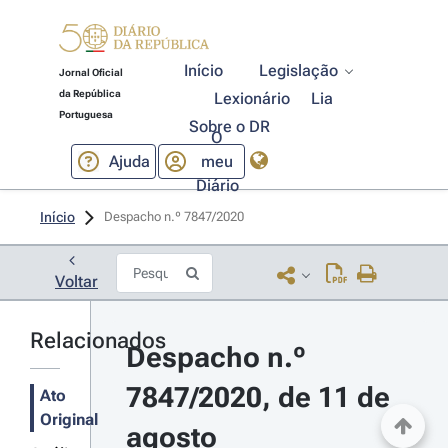
Início
Legislação
Jornal Oficial
da República
Lexionário
Lia
Portuguesa
Sobre o DR
O
Ajuda
meu
Diário
Início
Despacho n.º 7847/2020 
Voltar
Relacionados
Despacho n.º 
7847/2020, de 11 de 
Ato
Original
agosto