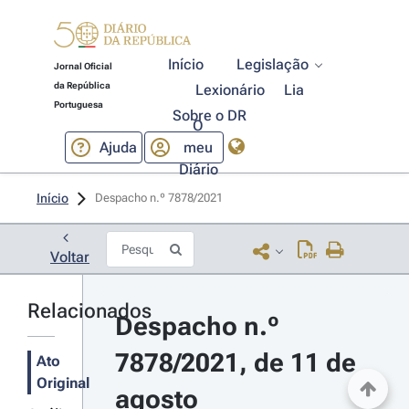
Início
Legislação
Jornal Oficial
da República
Lexionário
Lia
Portuguesa
Sobre o DR
O
Ajuda
meu
Diário
Início
Despacho n.º 7878/2021 
Voltar
Relacionados
Despacho n.º 
7878/2021, de 11 de 
Ato
Original
agosto