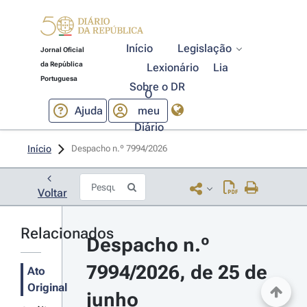
Início
Legislação
Jornal Oficial
da República
Lexionário
Lia
Portuguesa
Sobre o DR
O
Ajuda
meu
Diário
Início
Despacho n.º 7994/2026 
Voltar
Relacionados
Despacho n.º 
7994/2026, de 25 de 
Ato
Original
junho