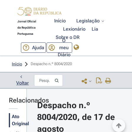
Início
Legislação
Jornal Oficial
da República
Lexionário
Lia
Portuguesa
Sobre o DR
O
Ajuda
meu
Diário
Início
Despacho n.º 8004/2020 
Voltar
Relacionados
Despacho n.º 
8004/2020, de 17 de 
Ato
Original
agosto