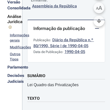
Emitente:
Versão
Assembleia da República
A
Consolidada
A
Análise
Jurídica
Informação da publicação
Informações
Diário da República n.º 
Publicação:
gerais
80/1990, Série I de 1990-04-05
Modificações
1990-04-05
Data de Publicação:
Outros
Tipos
Parlamento
Decisões
SUMÁRIO
Judiciais
Lei Quadro das Privatizações
TEXTO