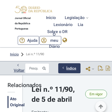
Início
Legislação
Jornal Oficial
da República
Lexionário
Lia
Portuguesa
Sobre o DR
O
Ajuda
meu
Diário
Início
Lei n.º 11/90 
Índice
Voltar
Relacionados
Lei n.º 11/90, 
Em vigor
de 5 de abril
Ato
Original