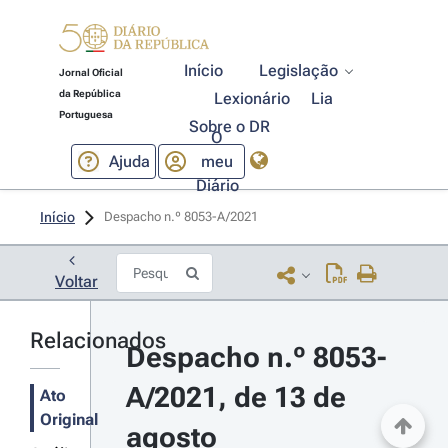
Início
Legislação
Jornal Oficial
da República
Lexionário
Lia
Portuguesa
Sobre o DR
O
Ajuda
meu
Diário
Início
Despacho n.º 8053-A/2021 
Voltar
Relacionados
Despacho n.º 8053-
A/2021, de 13 de 
Ato
Original
agosto