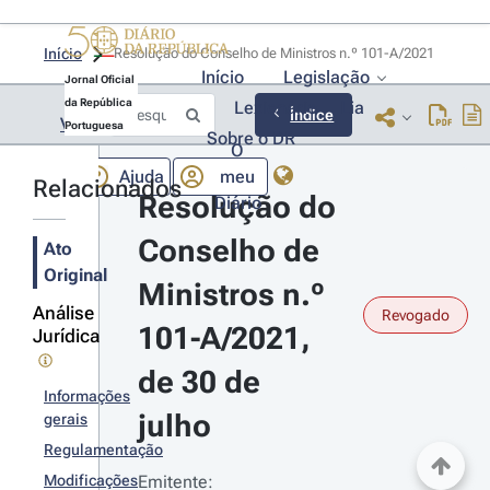
Início
Resolução do Conselho de Ministros n.º 101-A/2021 
Início
Legislação
Jornal Oficial
da República
Lexionário
Lia
Índice
Voltar
Portuguesa
Sobre o DR
O
Ajuda
meu
Relacionados
Resolução do 
Diário
Conselho de 
Ato
Original
Ministros n.º 
Análise
Revogado
101-A/2021, 
Jurídica
de 30 de 
Informações
julho
gerais
Regulamentação
Modificações
Emitente: