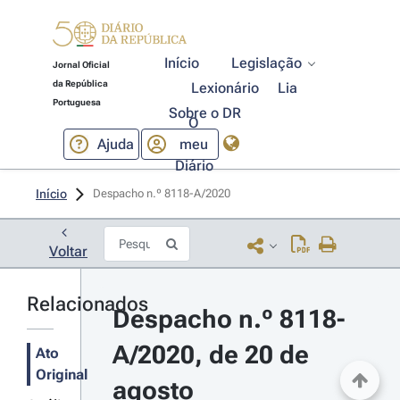
Início
Legislação
Jornal Oficial
da República
Lexionário
Lia
Portuguesa
Sobre o DR
O
Ajuda
meu
Diário
Início
Despacho n.º 8118-A/2020 
Voltar
Relacionados
Despacho n.º 8118-
A/2020, de 20 de 
Ato
Original
agosto