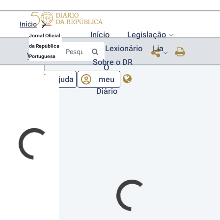
Início
Início
Legislação
Jornal Oficial
da República
Lexionário
Lia
Voltar
Portuguesa
Sobre o DR
O
Ajuda
meu
Diário