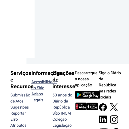
Serviços
Informações
Ligações
Descarregue
Siga o Diário
e
de
a nossa
da
Acessibilidade
aplicação
República
Recursos
interesse
do Sítio
nas redes
Avisos
Submissão
50 anos do
sociais
Legais
de Atos
Diário da
Sugestões
República
Reportar
Sítio INCM
Erro
Coleção
Atributos
Legislação