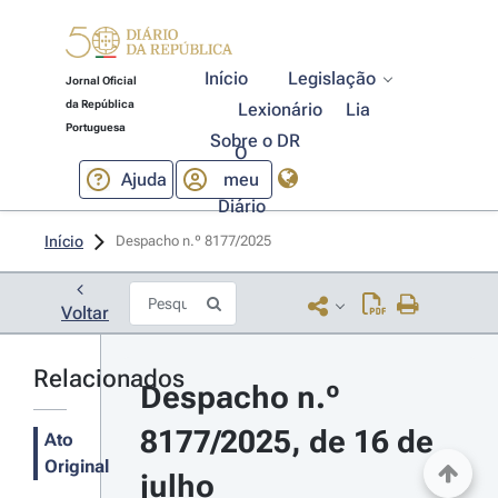
Início
Legislação
Jornal Oficial
da República
Lexionário
Lia
Portuguesa
Sobre o DR
O
Ajuda
meu
Diário
Início
Despacho n.º 8177/2025 
Voltar
Relacionados
Despacho n.º 
8177/2025, de 16 de 
Ato
Original
julho