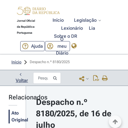
Início
Legislação
Jornal Oficial
da República
Lexionário
Lia
Portuguesa
Sobre o DR
O
Ajuda
meu
Diário
Início
Despacho n.º 8180/2025 
Voltar
Relacionados
Despacho n.º 
8180/2025, de 16 de 
Ato
Original
julho