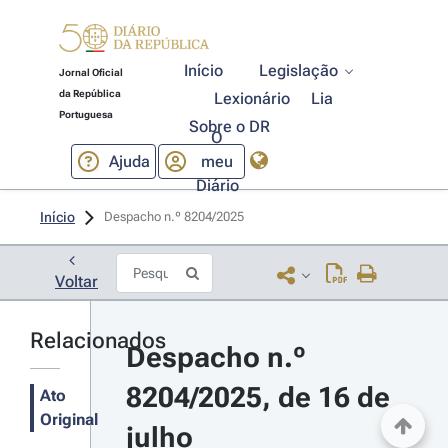
Início
Legislação
Jornal Oficial
da República
Lexionário
Lia
Portuguesa
Sobre o DR
O
Ajuda
meu
Diário
Início
Despacho n.º 8204/2025 
Voltar
Relacionados
Despacho n.º 
8204/2025, de 16 de 
Ato
Original
julho