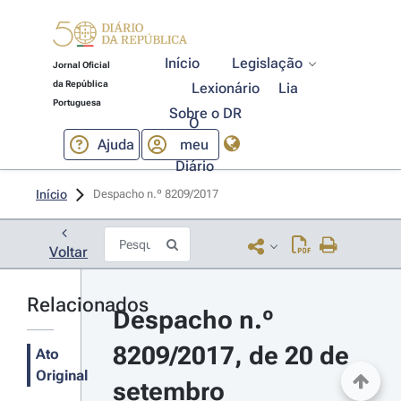
Início
Legislação
Jornal Oficial
da República
Lexionário
Lia
Portuguesa
Sobre o DR
O
Ajuda
meu
Diário
Início
Despacho n.º 8209/2017 
Voltar
Relacionados
Despacho n.º 
8209/2017, de 20 de 
Ato
Original
setembro