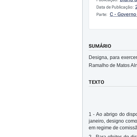
Data de Publicação:
C - Governo 
Parte:
SUMÁRIO
Designa, para exercer
Ramalho de Matos Alme
TEXTO
1 - Ao abrigo do dispo
janeiro, designo com
em regime de comissão
2 - Para efeitos do di