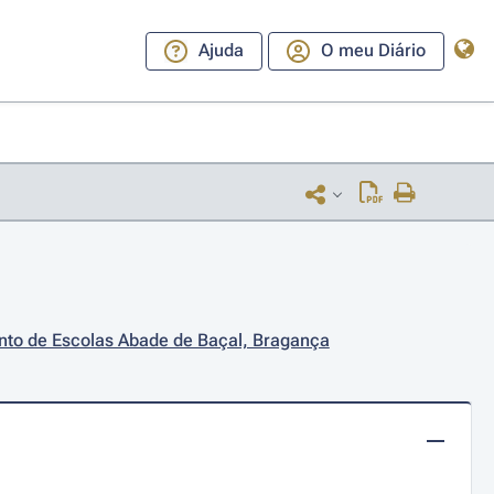
Ajuda
O meu Diário
nto de Escolas Abade de Baçal, Bragança