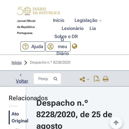
Início
Legislação
Jornal Oficial
da República
Lexionário
Lia
Portuguesa
Sobre o DR
O
Ajuda
meu
Diário
Início
Despacho n.º 8228/2020 
Voltar
Relacionados
Despacho n.º 
8228/2020, de 25 de 
Ato
Original
agosto