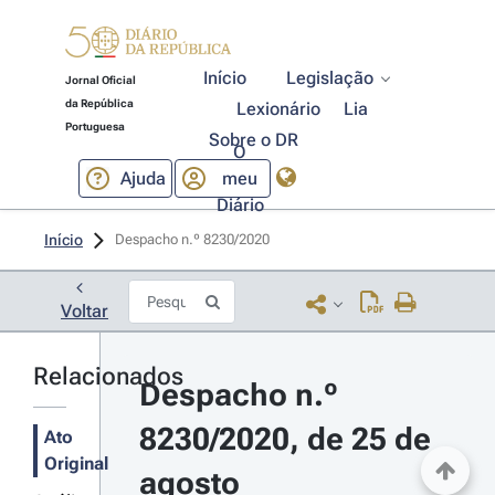
Início
Legislação
Jornal Oficial
da República
Lexionário
Lia
Portuguesa
Sobre o DR
O
Ajuda
meu
Diário
Início
Despacho n.º 8230/2020 
Voltar
Relacionados
Despacho n.º 
8230/2020, de 25 de 
Ato
Original
agosto