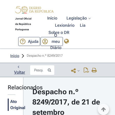
Início
Legislação
Jornal Oficial
da República
Lexionário
Lia
Portuguesa
Sobre o DR
O
Ajuda
meu
Diário
Início
Despacho n.º 8249/2017 
Voltar
Relacionados
Despacho n.º 
8249/2017, de 21 de 
Ato
Original
setembro