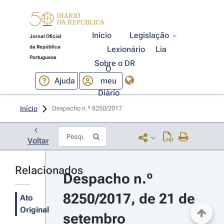
Início
Legislação
Jornal Oficial
da República
Lexionário
Lia
Portuguesa
Sobre o DR
O
Ajuda
meu
Diário
Início
Despacho n.º 8250/2017 
Voltar
Relacionados
Despacho n.º 
8250/2017, de 21 de 
Ato
Original
setembro