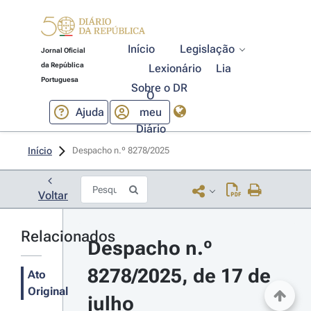
Início
Legislação
Jornal Oficial
da República
Lexionário
Lia
Portuguesa
Sobre o DR
O
Ajuda
meu
Diário
Início
Despacho n.º 8278/2025 
Voltar
Relacionados
Despacho n.º 
8278/2025, de 17 de 
Ato
Original
julho