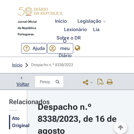
Início
Legislação
Jornal Oficial
da República
Lexionário
Lia
Portuguesa
Sobre o DR
O
Ajuda
meu
Diário
Início
Despacho n.º 8338/2023 
Voltar
Relacionados
Despacho n.º 
8338/2023, de 16 de 
Ato
Original
agosto