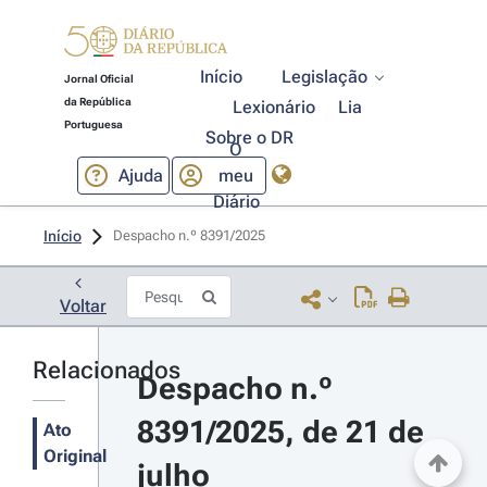
Início
Legislação
Jornal Oficial
da República
Lexionário
Lia
Portuguesa
Sobre o DR
O
Ajuda
meu
Diário
Início
Despacho n.º 8391/2025 
Voltar
Relacionados
Despacho n.º 
8391/2025, de 21 de 
Ato
Original
julho