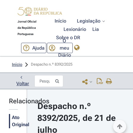
Início
Legislação
Jornal Oficial
da República
Lexionário
Lia
Portuguesa
Sobre o DR
O
Ajuda
meu
Diário
Início
Despacho n.º 8392/2025 
Voltar
Relacionados
Despacho n.º 
8392/2025, de 21 de 
Ato
Original
julho