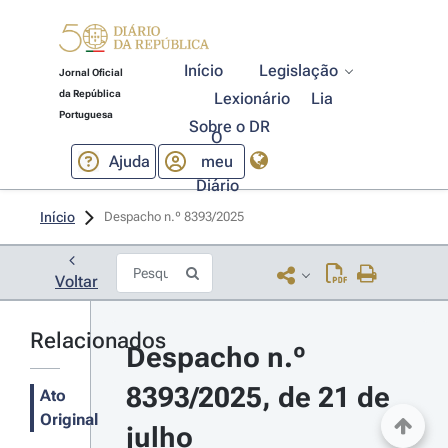
Início
Legislação
Jornal Oficial
da República
Lexionário
Lia
Portuguesa
Sobre o DR
O
Ajuda
meu
Diário
Início
Despacho n.º 8393/2025 
Voltar
Relacionados
Despacho n.º 
8393/2025, de 21 de 
Ato
Original
julho