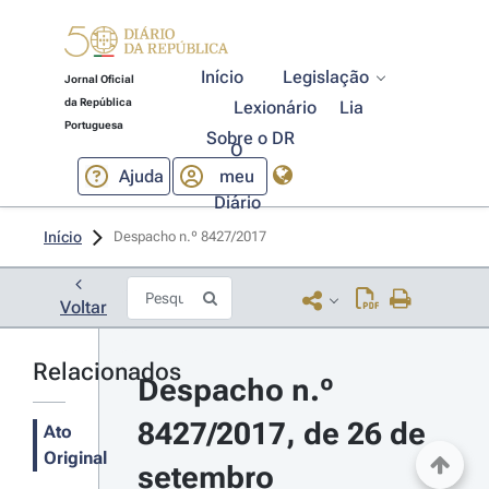
Início
Legislação
Jornal Oficial
da República
Lexionário
Lia
Portuguesa
Sobre o DR
O
Ajuda
meu
Diário
Início
Despacho n.º 8427/2017 
Voltar
Relacionados
Despacho n.º 
8427/2017, de 26 de 
Ato
Original
setembro