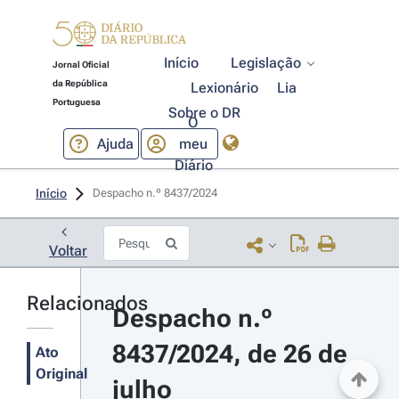
Início
Legislação
Jornal Oficial
da República
Lexionário
Lia
Portuguesa
Sobre o DR
O
Ajuda
meu
Diário
Início
Despacho n.º 8437/2024 
Voltar
Relacionados
Despacho n.º 
8437/2024, de 26 de 
Ato
Original
julho