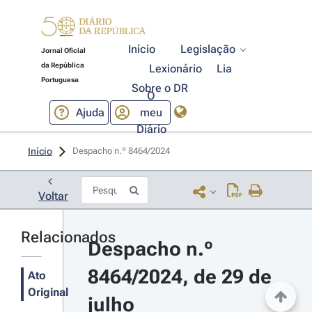
Início
Legislação
Jornal Oficial
da República
Lexionário
Lia
Portuguesa
Sobre o DR
O
Ajuda
meu
Diário
Início
Despacho n.º 8464/2024 
Voltar
Relacionados
Despacho n.º 
8464/2024, de 29 de 
Ato
Original
julho