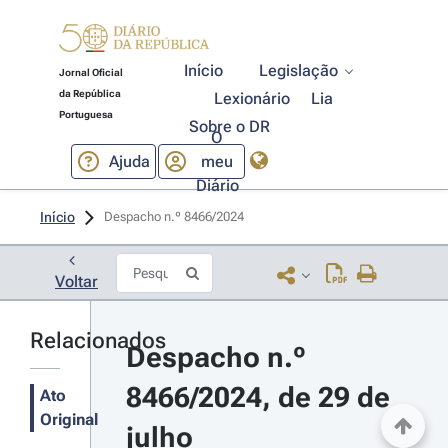
Início
Legislação
Jornal Oficial
da República
Lexionário
Lia
Portuguesa
Sobre o DR
O
Ajuda
meu
Diário
Início
Despacho n.º 8466/2024 
Voltar
Relacionados
Despacho n.º 
8466/2024, de 29 de 
Ato
Original
julho