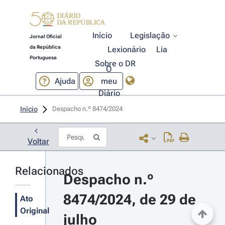
Início
Legislação
Jornal Oficial
da República
Lexionário
Lia
Portuguesa
Sobre o DR
O
Ajuda
meu
Diário
Início
Despacho n.º 8474/2024 
Voltar
Relacionados
Despacho n.º 
8474/2024, de 29 de 
Ato
Original
julho