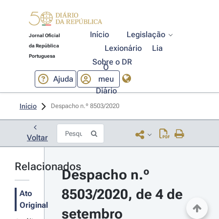
Início
Legislação
Jornal Oficial
da República
Lexionário
Lia
Portuguesa
Sobre o DR
O
Ajuda
meu
Diário
Início
Despacho n.º 8503/2020 
Voltar
Relacionados
Despacho n.º 
8503/2020, de 4 de 
Ato
Original
setembro