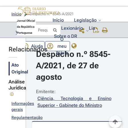
Início
Despacho n.º 8545-A/2021 
Início
Legislação
Jornal Oficial
da República
Lexionário
Lia
Voltar
Portuguesa
Sobre o DR
O
Ajuda
meu
Relacionados
Despacho n.º 8545-
Diário
A/2021, de 27 de 
Ato
Original
agosto
Análise
Jurídica
Emitente:
Ciência, Tecnologia e Ensino 
Informações
Superior - Gabinete do Ministro
gerais
Regulamentação