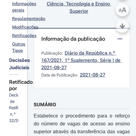
Ciência, Tecnologia e Ensino 
Informações
A
gerais
A
Superior
Regulamentação
Modificações
Retificações
Informação da publicação
Outros
Tipos
Diário da República n.º 
Publicação:
Decisões
167/2021, 1º Suplemento, Série I de 
Judiciais
2021-08-27
2021-08-27
Data de Publicação:
Retificado
por
Declaração
 de 
SUMÁRIO
Retificação
 n.º 
Estabelece o procedimento para o reforço
32/2021
do número de vagas de acesso ao ensino
superior através da transferência das vagas