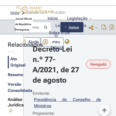
Início
Decreto-Lei n.º 77-A/2021 
Início
Legislação
Jornal Oficial
da República
Lexionário
Lia
Índice
Voltar
Portuguesa
Sobre o DR
O
Ajuda
meu
Relacionados
Decreto-Lei 
Diário
n.º 77-
Ato
Revogado
Original
A/2021, de 27 
Resumo
de agosto
Versão
Consolidada
Emitente:
Análise
Presidência do Conselho de 
Jurídica
Ministros
Proponente: