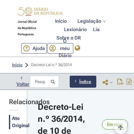
Início
Legislação
Jornal Oficial
da República
Lexionário
Lia
Portuguesa
Sobre o DR
O
Ajuda
meu
Diário
Início
Decreto-Lei n.º 36/2014 
Índice
Voltar
Relacionados
Decreto-Lei 
n.º 36/2014, 
Ato
Em vigor
Original
de 10 de 