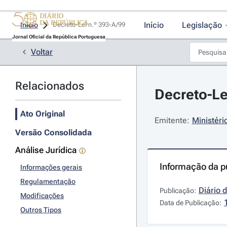
Início
Legislação
Início
Decreto-Lei n.º 393-A/99 
Jornal Oficial da República Portuguesa
Voltar
Relacionados
Decreto-Le
Ato Original
Emitente:
Ministér
Versão Consolidada
Análise Jurídica
Informação da p
Informações gerais
Regulamentação
Diário 
Publicação:
Modificações
Data de Publicação:
Outros Tipos