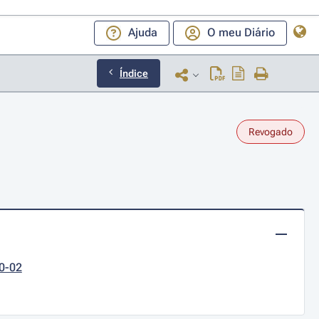
Ajuda
O meu Diário
Índice
Revogado
10-02