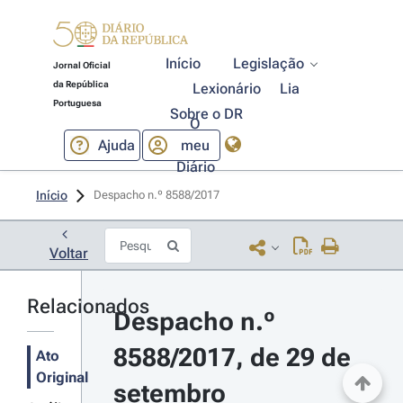
Início
Legislação
Jornal Oficial
da República
Lexionário
Lia
Portuguesa
Sobre o DR
O
Ajuda
meu
Diário
Início
Despacho n.º 8588/2017 
Voltar
Relacionados
Despacho n.º 
8588/2017, de 29 de 
Ato
Original
setembro