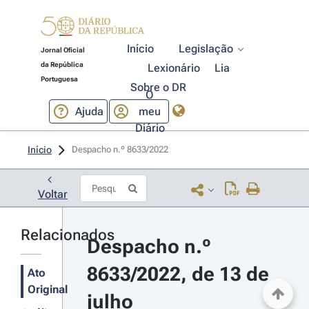
Início
Legislação
Jornal Oficial
da República
Lexionário
Lia
Portuguesa
Sobre o DR
O
Ajuda
meu
Diário
Início
Despacho n.º 8633/2022 
Voltar
Relacionados
Despacho n.º 
8633/2022, de 13 de 
Ato
Original
julho