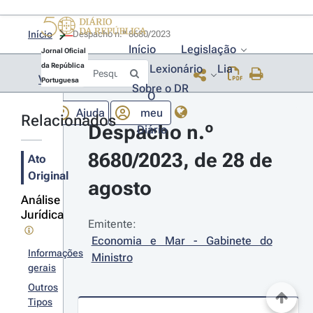
Início
Despacho n.º 8680/2023 
Início
Legislação
Jornal Oficial
da República
Lexionário
Lia
Voltar
Portuguesa
Sobre o DR
O
Ajuda
meu
Relacionados
Despacho n.º 
Diário
8680/2023, de 28 de 
Ato
Original
agosto
Análise
Jurídica
Emitente:
Economia e Mar - Gabinete do 
Informações
Ministro
gerais
Outros
Tipos