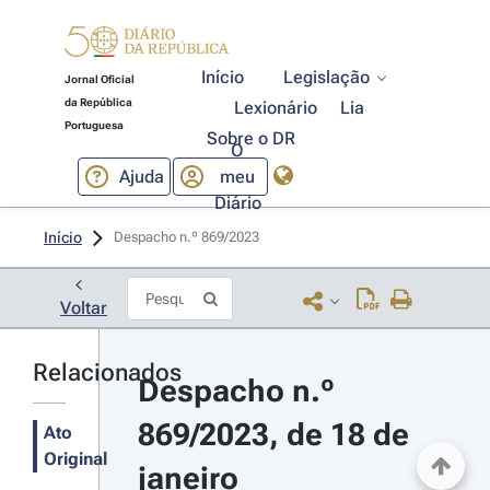
Início
Legislação
Jornal Oficial
da República
Lexionário
Lia
Portuguesa
Sobre o DR
O
Ajuda
meu
Diário
Início
Despacho n.º 869/2023 
Voltar
Relacionados
Despacho n.º 
869/2023, de 18 de 
Ato
Original
janeiro